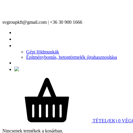
svgroupkft@gmail.com | +36 30 900 1666
FŐOLDAL
TERMÉKEINK
ÉPÍTŐIPARI SZOLGÁLTATÁSAINK
Gépi földmunkák
Építménybontás, betontörmelék újrahasznosítása
KAPCSOLAT
TÉTEL(EK)
0
VÉG
Nincsenek termékek a kosárban.