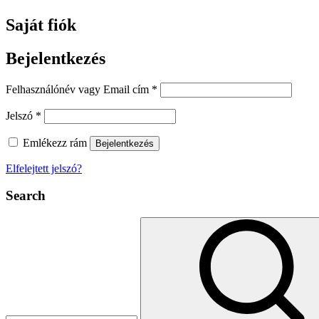
Saját fiók
Bejelentkezés
Kötelező
Felhasználónév vagy Email cím
*
Kötelező
Jelszó
*
Emlékezz rám
Bejelentkezés
Elfelejtett jelszó?
Search