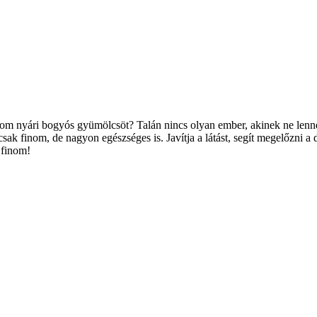
inom nyári bogyós gyümölcsöt? Talán nincs olyan ember, akinek ne len
k finom, de nagyon egészséges is. Javítja a látást, segít megelőzni a da
 finom!