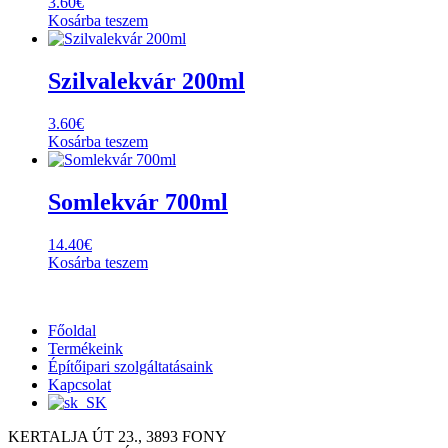
3.60
€
Kosárba teszem
Szilvalekvár 200ml
3.60
€
Kosárba teszem
Somlekvár 700ml
14.40
€
Kosárba teszem
Főoldal
Termékeink
Építőipari szolgáltatásaink
Kapcsolat
KERTALJA ÚT 23., 3893 FONY