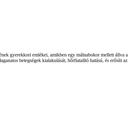
nének gyerekkori emlékei, amikben egy málnabokor mellett állva a
ganatos betegségek kialakulását, bőrfiatalító hatású, és erősíti az