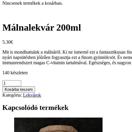
Nincsenek termékek a kosárban.
Málnalekvár 200ml
5.30
€
Mit is mondhatnánk a málnáról. Ki ne ismerné ezt a fantasztikusan f
nyári napsütésben jóízűen fogyasztja ezt a finom gyümölcsöt. És nemcsa
immunrendszert magas C-vitamin tartalmával. Egészséges, és nagyon
140 készleten
Málnalekvár
200ml
Kosárba teszem
mennyiség
Kategória:
Lekvárok
Kapcsolódó termékek