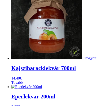
Elfogyott
Kajszibaracklekvár 700ml
14.40
€
Tovább
Eperlekvár 200ml