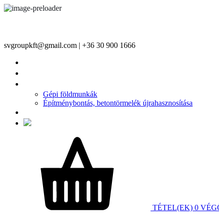
svgroupkft@gmail.com | +36 30 900 1666
FŐOLDAL
TERMÉKEINK
ÉPÍTŐIPARI SZOLGÁLTATÁSAINK
Gépi földmunkák
Építménybontás, betontörmelék újrahasznosítása
KAPCSOLAT
TÉTEL(EK)
0
VÉG