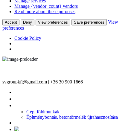
Manage services
Manage {vendor_count} vendors
Read more about these purposes
View
Accept
Deny
View preferences
Save preferences
preferences
Cookie Policy
svgroupkft@gmail.com | +36 30 900 1666
FŐOLDAL
TERMÉKEINK
ÉPÍTŐIPARI SZOLGÁLTATÁSAINK
Gépi földmunkák
Építménybontás, betontörmelék újrahasznosítása
KAPCSOLAT