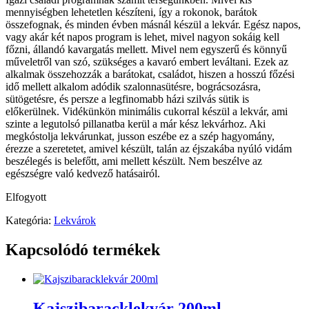
mennyiségben lehetetlen készíteni, így a rokonok, barátok
összefognak, és minden évben másnál készül a lekvár. Egész napos,
vagy akár két napos program is lehet, mivel nagyon sokáig kell
főzni, állandó kavargatás mellett. Mivel nem egyszerű és könnyű
műveletről van szó, szükséges a kavaró embert leváltani. Ezek az
alkalmak összehozzák a barátokat, családot, hiszen a hosszú főzési
idő mellett alkalom adódik szalonnasütésre, bográcsozásra,
sütögetésre, és persze a legfinomabb házi szilvás sütik is
előkerülnek. Vidékünkön minimális cukorral készül a lekvár, ami
szinte a legutolsó pillanatba kerül a már kész lekvárhoz. Aki
megkóstolja lekvárunkat, jusson eszébe ez a szép hagyomány,
érezze a szeretetet, amivel készült, talán az éjszakába nyúló vidám
beszélegés is belefőtt, ami mellett készült. Nem beszélve az
egészségre való kedvező hatásairól.
Elfogyott
Kategória:
Lekvárok
Kapcsolódó termékek
Kajszibaracklekvár 200ml