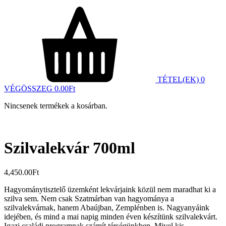
TÉTEL(EK)
0
VÉGÖSSZEG
0.00
Ft
Nincsenek termékek a kosárban.
Szilvalekvár 700ml
4,450.00
Ft
Hagyománytisztelő üzemként lekvárjaink közül nem maradhat ki a
szilva sem. Nem csak Szatmárban van hagyománya a
szilvalekvárnak, hanem Abaújban, Zemplénben is. Nagyanyáink
idejében, és mind a mai napig minden éven készítünk szilvalekvárt.
Igazi családi programnak számít térségünkben. Mivel kis