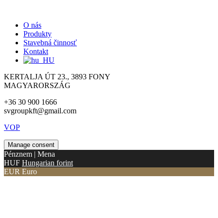
O nás
Produkty
Stavebná činnosť
Kontakt
KERTALJA ÚT 23., 3893 FONY
MAGYARORSZÁG
+36 30 900 1666
svgroupkft@gmail.com
VOP
Manage consent
Pénznem | Mena
HUF
Hungarian forint
EUR
Euro