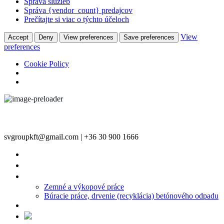
Správa služieb
Správa {vendor_count} predajcov
Prečítajte si viac o týchto účeloch
View
Accept
Deny
View preferences
Save preferences
preferences
Cookie Policy
svgroupkft@gmail.com | +36 30 900 1666
O NÁS
PRODUKTY
STAVEBNÁ ČINNOSŤ
Zemné a výkopové práce
Búracie práce, drvenie (recyklácia) betónového odpadu
KONTAKT