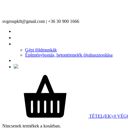
svgroupkft@gmail.com | +36 30 900 1666
FŐOLDAL
TERMÉKEINK
ÉPÍTŐIPARI SZOLGÁLTATÁSAINK
Gépi földmunkák
Építménybontás, betontörmelék újrahasznosítása
KAPCSOLAT
TÉTEL(EK)
0
VÉG
Nincsenek termékek a kosárban.