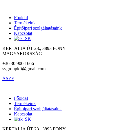
Főoldal
Termékeink
Építőipari szolgáltatásaink
Kapcsolat
KERTALJA ÚT 23., 3893 FONY
MAGYARORSZÁG
+36 30 900 1666
svgroupkft@gmail.com
ÁSZF
Főoldal
Termékeink
Építőipari szolgáltatásaink
Kapcsolat
KERTALJA ÚT 23., 3893 FONY