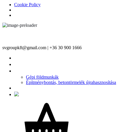
Cookie Policy
svgroupkft@gmail.com | +36 30 900 1666
FŐOLDAL
TERMÉKEINK
ÉPÍTŐIPARI SZOLGÁLTATÁSAINK
Gépi földmunkák
Építménybontás, betontörmelék újrahasznosítása
KAPCSOLAT