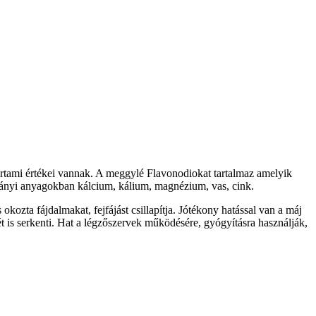
rtami értékei vannak. A meggylé Flavonodiokat tartalmaz amelyik
sványi anyagokban kálcium, kálium, magnézium, vas, cink.
kozta fájdalmakat, fejfájást csillapítja. Jótékony hatással van a máj
 is serkenti. Hat a légzőszervek működésére, gyógyításra használják,