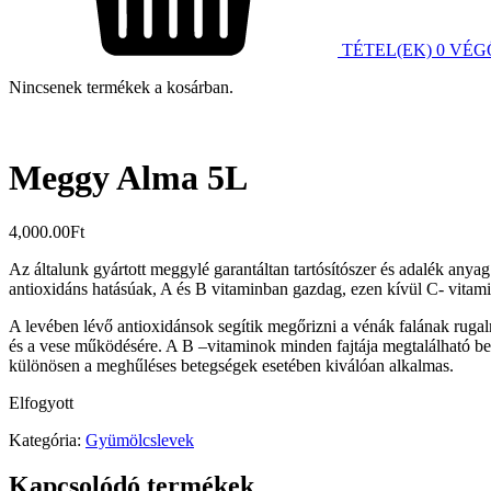
TÉTEL(EK)
0
VÉG
Nincsenek termékek a kosárban.
Meggy Alma 5L
4,000.00
Ft
Az általunk gyártott meggylé garantáltan tartósítószer és adalék a
antioxidáns hatásúak, A és B vitaminban gazdag, ezen kívül C- vitami
A levében lévő antioxidánsok segítik megőrizni a vénák falának rugalma
és a vese működésére. A B –vitaminok minden fajtája megtalálható ben
különösen a meghűléses betegségek esetében kiválóan alkalmas.
Elfogyott
Kategória:
Gyümölcslevek
Kapcsolódó termékek