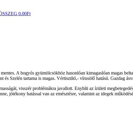
ÖSSZEG
0.00
Ft
nyag mentes. A bogyós gyümölcsökhöz hasonlóan kimagaslóan magas belta
nt és Szelén tartama is magas. Vértisztító,- vírusölő hatású. Gazdag á
sságát, visszér problémákra javallott. Enyhíti az ízületi megbetegedés o
ne, jótékony hatással van az emésztésre, valamint az idegek működését