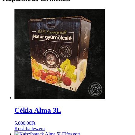
Cékla Alma 3L
5,000.00
Ft
Kosárba teszem
Elfogyott