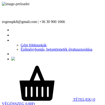
svgroupkft@gmail.com | +36 30 900 1666
FŐOLDAL
TERMÉKEINK
ÉPÍTŐIPARI SZOLGÁLTATÁSAINK
Gépi földmunkák
Építménybontás, betontörmelék újrahasznosítása
KAPCSOLAT
TÉTEL(EK)
0
VÉGÖSSZEG
0.00
Ft