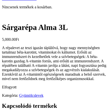
Nincsenek termékek a kosárban.
Sárgarépa Alma 3L
5,000.00
Ft
A répalevet az teszi igazán táplálóvá, hogy nagy mennyiségben
tartalmaz béta-karotint, vitaminokat és káliumot. Erősíti az
immunrendszert és kezelhetőek vele a szívbetegségek: A béta-
karotin gazdag A-vitamin forrás, ami erősíti az immunrendszert. A
répalében található A-vitamin javítja a látást, napi fogyasztása pedig
megakadályozza a szívbetegségek és az agyvérzés kialakulását.
Ezenkívül az A-vitamintól egészségesek maradnak a belső szervek,
mivel nem fertőződnek meg fertőzőképes organizmusokkal.
Elfogyott
Kategória:
Gyümölcslevek
Kapcsolódó termékek